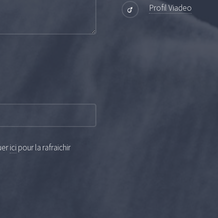
Profil Viadeo
quer
ici
pour la rafraichir