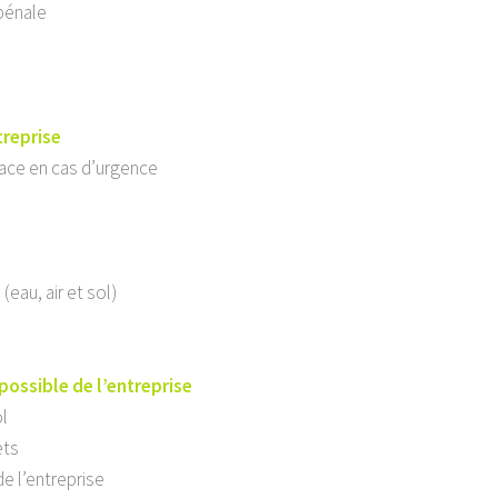
 pénale
treprise
lace en cas d’urgence
(eau, air et sol)
ossible de l’entreprise
ol
ets
de l’entreprise