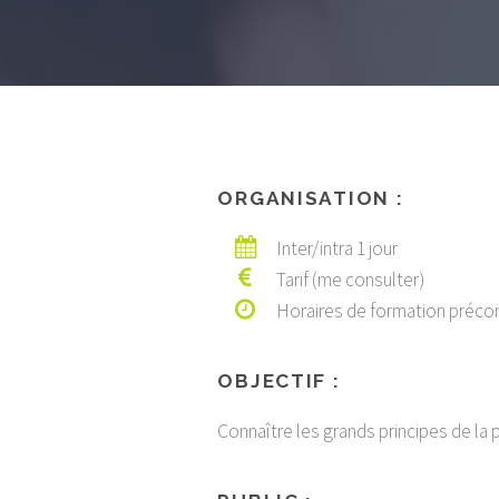
ORGANISATION :
Inter/intra 1 jour
Tarif (me consulter)
Horaires de formation précon
OBJECTIF :
Connaître les grands principes de la