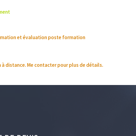
ement
ormation et évaluation poste formation
n à distance. Me contacter pour plus de détails.