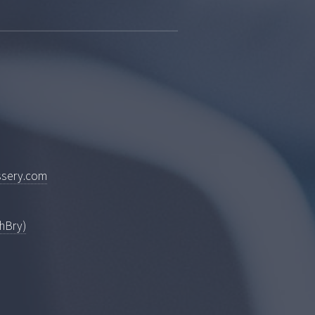
ssery.com
ThBry)